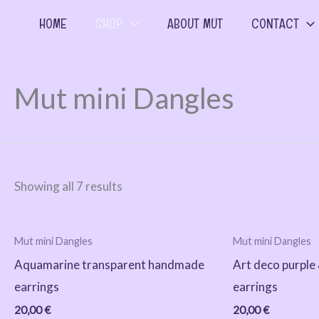
Skip
HOME
SHOP
ABOUT MUT
CONTACT
to
content
Mut mini Dangles
Showing all 7 results
Mut mini Dangles
Mut mini Dangles
Aquamarine transparent handmade
Art deco purple
earrings
earrings
20,00
€
20,00
€