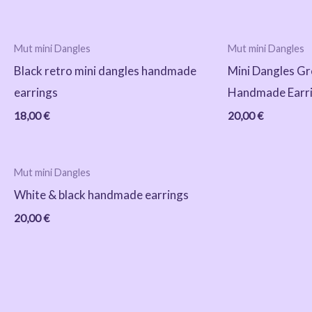
Mut mini Dangles
Mut mini Dangles
Black retro mini dangles handmade
Mini Dangles Gr
earrings
Handmade Earr
18,00
€
20,00
€
Mut mini Dangles
White & black handmade earrings
20,00
€