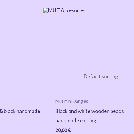
Mut mini Dangles
 & black handmade
Black and white wooden beads
handmade earrings
20,00
€